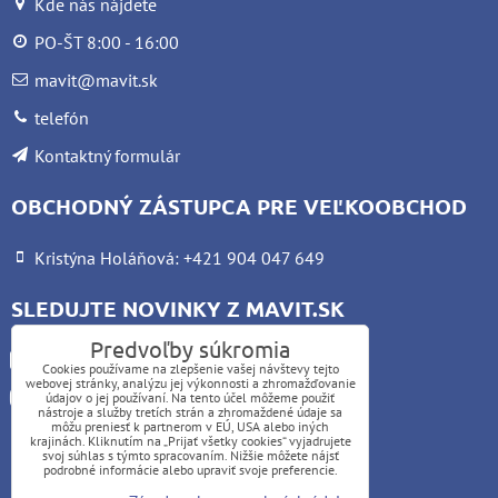
Kde nás nájdete
PO-ŠT 8:00 - 16:00
mavit@mavit.sk
telefón
Kontaktný formulár
OBCHODNÝ ZÁSTUPCA PRE VEĽKOOBCHOD
Kristýna Holáňová: +421 904 047 649
SLEDUJTE NOVINKY Z MAVIT.SK
Predvoľby súkromia
Facebook
Cookies používame na zlepšenie vašej návštevy tejto
webovej stránky, analýzu jej výkonnosti a zhromažďovanie
Instagram
údajov o jej používaní. Na tento účel môžeme použiť
nástroje a služby tretích strán a zhromaždené údaje sa
môžu preniesť k partnerom v EÚ, USA alebo iných
krajinách. Kliknutím na „Prijať všetky cookies“ vyjadrujete
UPOZORNENIE:
svoj súhlas s týmto spracovaním. Nižšie môžete nájsť
podrobné informácie alebo upraviť svoje preferencie.
Platba kartou nie je možná