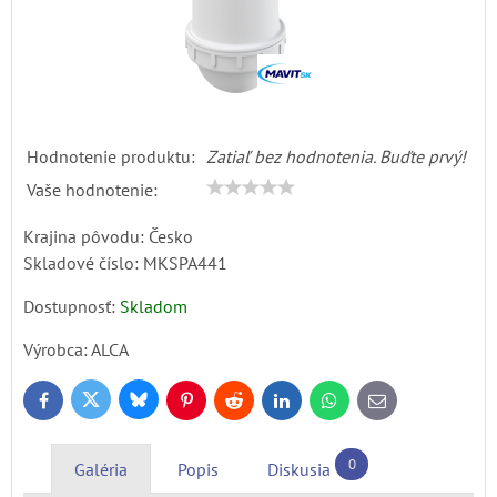
Hodnotenie produktu:
Zatiaľ bez hodnotenia. Buďte prvý!
Vaše hodnotenie:
Krajina pôvodu: Česko
Skladové číslo:
MKSPA441
Dostupnosť:
Skladom
Výrobca:
ALCA
Bluesky
Twitter
Facebook
Pinterest
Reddit
LinkedIn
WhatsApp
E-
mail
0
Galéria
Popis
Diskusia