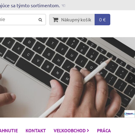
rajúce sa týmto sortimentom. ☜
Nákupný košík
0 €
IAHNUTIE
KONTAKT
VEĽKOOBCHOD
PRÁCA