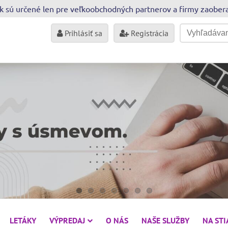
sk sú určené len pre veľkoobchodných partnerov a firmy zaobe
Prihlásiť sa
Registrácia
LETÁKY
VÝPREDAJ
O NÁS
NAŠE SLUŽBY
NA ST