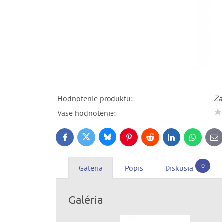
Hodnotenie produktu:
Za
Vaše hodnotenie:
Bluesky
Twitter
Facebook
Pinterest
Reddit
LinkedIn
WhatsApp
E-
ma
0
Galéria
Popis
Diskusia
Galéria