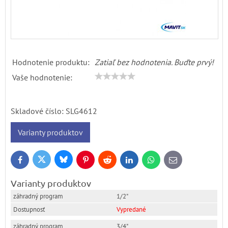
Hodnotenie produktu:
Zatiaľ bez hodnotenia. Buďte prvý!
Vaše hodnotenie:
Skladové číslo:
SLG4612
Varianty produktov
Bluesky
Twitter
Facebook
Pinterest
Reddit
LinkedIn
WhatsApp
E-
mail
Varianty produktov
1/2"
Vypredané
3/4"