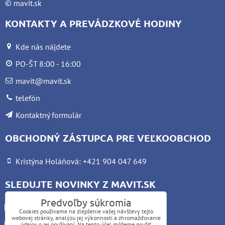
©
mavit.sk
KONTAKTY A PREVÁDZKOVÉ HODINY
Kde nás nájdete
PO-ŠT 8:00 - 16:00
mavit@mavit.sk
telefón
Kontaktný formulár
OBCHODNÝ ZÁSTUPCA PRE VEĽKOOBCHOD
Kristýna Holáňová: +421 904 047 649
SLEDUJTE NOVINKY Z MAVIT.SK
Predvoľby súkromia
Facebook
Cookies používame na zlepšenie vašej návštevy tejto
webovej stránky, analýzu jej výkonnosti a zhromažďovanie
Instagram
údajov o jej používaní. Na tento účel môžeme použiť