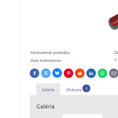
Hodnotenie produktu:
Za
Vaše hodnotenie:
Bluesky
Twitter
Facebook
Pinterest
Reddit
LinkedIn
WhatsApp
E-
ma
0
Galéria
Diskusia
Galéria