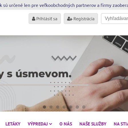
sk sú určené len pre veľkoobchodných partnerov a firmy zaobe
Prihlásiť sa
Registrácia
LETÁKY
VÝPREDAJ
O NÁS
NAŠE SLUŽBY
NA ST