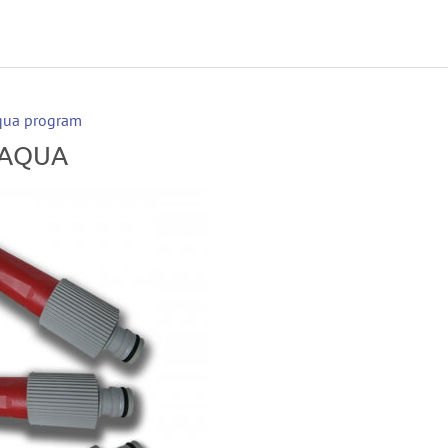
qua program
u AQUA