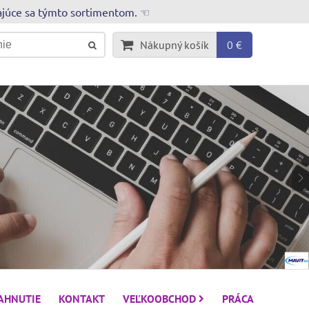
rajúce sa týmto sortimentom. ☜
Nákupný košík
0 €
IAHNUTIE
KONTAKT
VEĽKOOBCHOD
PRÁCA