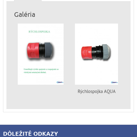
Galéria
Rýchlospojka AQUA
DÔLEŽITÉ ODKAZY