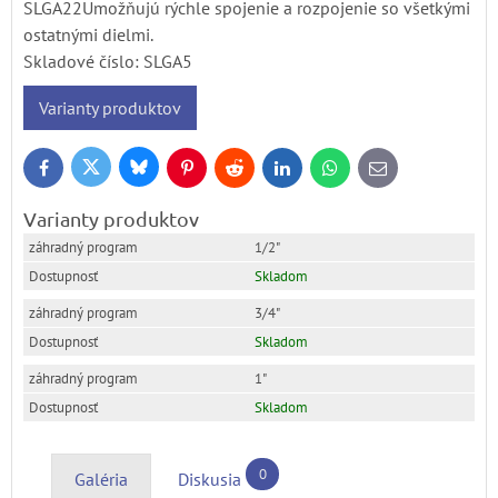
SLGA22Umožňujú rýchle spojenie a rozpojenie so všetkými
ostatnými dielmi.
Skladové číslo:
SLGA5
Varianty produktov
Bluesky
Twitter
Facebook
Pinterest
Reddit
LinkedIn
WhatsApp
E-
mail
Varianty produktov
1/2"
Skladom
3/4"
Skladom
1"
Skladom
0
Galéria
Diskusia