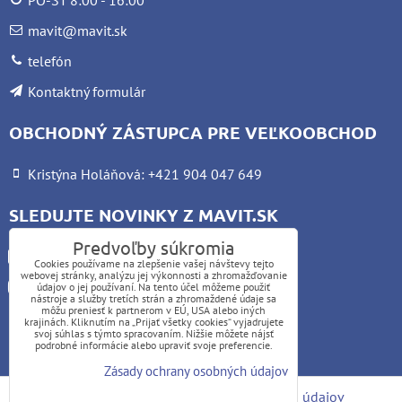
mavit@mavit.sk
telefón
Kontaktný formulár
OBCHODNÝ ZÁSTUPCA PRE VEĽKOOBCHOD
Kristýna Holáňová: +421 904 047 649
SLEDUJTE NOVINKY Z MAVIT.SK
Predvoľby súkromia
Facebook
Cookies používame na zlepšenie vašej návštevy tejto
webovej stránky, analýzu jej výkonnosti a zhromažďovanie
Instagram
údajov o jej používaní. Na tento účel môžeme použiť
nástroje a služby tretích strán a zhromaždené údaje sa
môžu preniesť k partnerom v EÚ, USA alebo iných
krajinách. Kliknutím na „Prijať všetky cookies“ vyjadrujete
UPOZORNENIE:
svoj súhlas s týmto spracovaním. Nižšie môžete nájsť
podrobné informácie alebo upraviť svoje preferencie.
Platba kartou nie je možná
Zásady ochrany osobných údajov
Predvoľby súkromia
Zásady ochrany osobných údajov