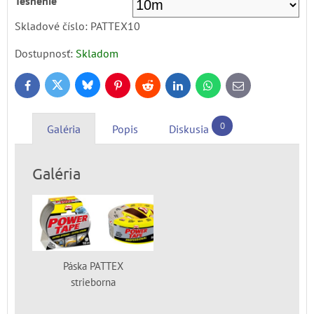
Tesnenie
Skladové číslo:
PATTEX10
Dostupnosť:
Skladom
Bluesky
Twitter
Facebook
Pinterest
Reddit
LinkedIn
WhatsApp
E-
mail
0
Galéria
Popis
Diskusia
Galéria
Páska PATTEX
strieborna