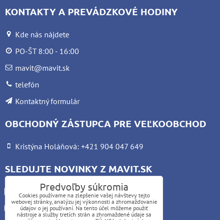
KONTAKTY A PREVÁDZKOVÉ HODINY
Kde nás nájdete
PO-ŠT 8:00 - 16:00
mavit@mavit.sk
telefón
Kontaktný formulár
OBCHODNÝ ZÁSTUPCA PRE VEĽKOOBCHOD
Kristýna Holáňová: +421 904 047 649
SLEDUJTE NOVINKY Z MAVIT.SK
Predvoľby súkromia
Facebook
Cookies používame na zlepšenie vašej návštevy tejto
webovej stránky, analýzu jej výkonnosti a zhromažďovanie
Instagram
údajov o jej používaní. Na tento účel môžeme použiť
nástroje a služby tretích strán a zhromaždené údaje sa