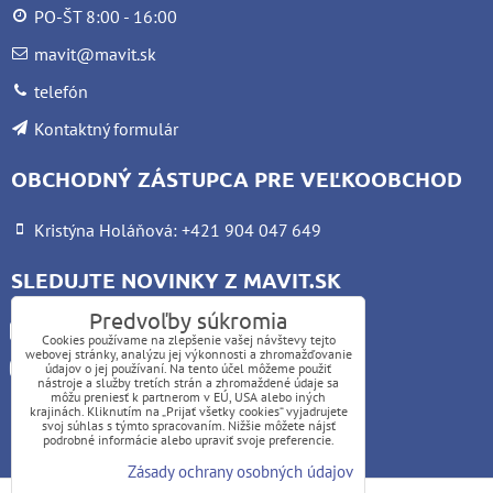
PO-ŠT 8:00 - 16:00
mavit@mavit.sk
telefón
Kontaktný formulár
OBCHODNÝ ZÁSTUPCA PRE VEĽKOOBCHOD
Kristýna Holáňová: +421 904 047 649
SLEDUJTE NOVINKY Z MAVIT.SK
Predvoľby súkromia
Facebook
Cookies používame na zlepšenie vašej návštevy tejto
webovej stránky, analýzu jej výkonnosti a zhromažďovanie
Instagram
údajov o jej používaní. Na tento účel môžeme použiť
nástroje a služby tretích strán a zhromaždené údaje sa
môžu preniesť k partnerom v EÚ, USA alebo iných
krajinách. Kliknutím na „Prijať všetky cookies“ vyjadrujete
UPOZORNENIE:
svoj súhlas s týmto spracovaním. Nižšie môžete nájsť
podrobné informácie alebo upraviť svoje preferencie.
Platba kartou nie je možná
Zásady ochrany osobných údajov