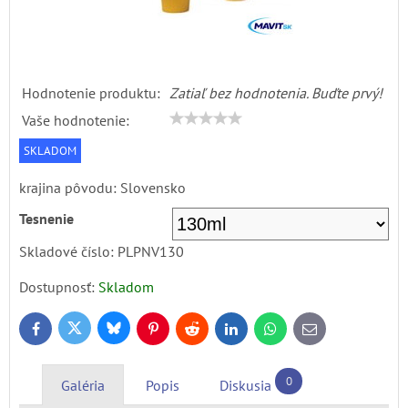
Hodnotenie produktu:
Zatiaľ bez hodnotenia. Buďte prvý!
Vaše hodnotenie:
SKLADOM
krajina pôvodu: Slovensko
Tesnenie
Skladové číslo:
PLPNV130
Dostupnosť:
Skladom
Bluesky
Twitter
Facebook
Pinterest
Reddit
LinkedIn
WhatsApp
E-
mail
0
Galéria
Popis
Diskusia