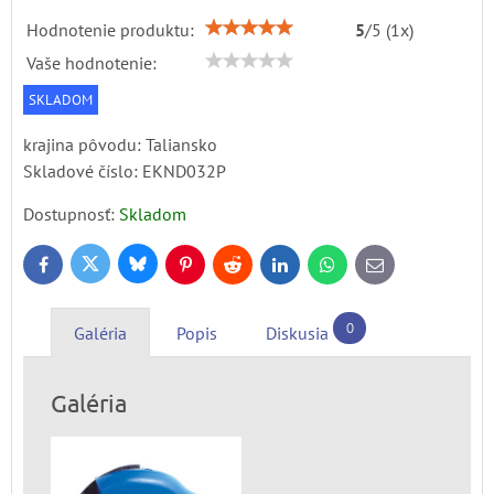
Hodnotenie produktu:
5
/
5
(
1
x)
Vaše hodnotenie:
SKLADOM
krajina pôvodu: Taliansko
Skladové číslo:
EKND032P
Dostupnosť:
Skladom
Bluesky
Twitter
Facebook
Pinterest
Reddit
LinkedIn
WhatsApp
E-
mail
0
Galéria
Popis
Diskusia
Galéria