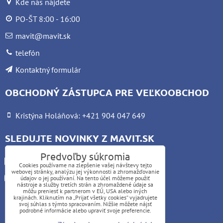
Kde nás nájdete
PO-ŠT 8:00 - 16:00
mavit@mavit.sk
telefón
Kontaktný formulár
OBCHODNÝ ZÁSTUPCA PRE VEĽKOOBCHOD
Kristýna Holáňová: +421 904 047 649
SLEDUJTE NOVINKY Z MAVIT.SK
Predvoľby súkromia
Facebook
Cookies používame na zlepšenie vašej návštevy tejto
webovej stránky, analýzu jej výkonnosti a zhromažďovanie
Instagram
údajov o jej používaní. Na tento účel môžeme použiť
nástroje a služby tretích strán a zhromaždené údaje sa
môžu preniesť k partnerom v EÚ, USA alebo iných
krajinách. Kliknutím na „Prijať všetky cookies“ vyjadrujete
UPOZORNENIE:
svoj súhlas s týmto spracovaním. Nižšie môžete nájsť
podrobné informácie alebo upraviť svoje preferencie.
Platba kartou nie je možná