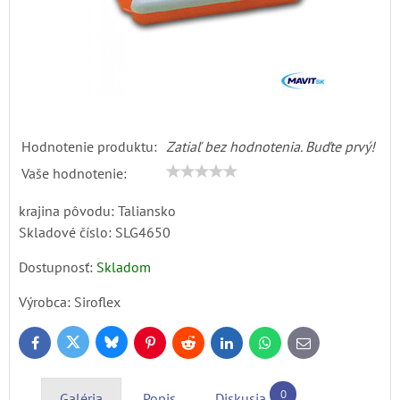
Hodnotenie produktu:
Zatiaľ bez hodnotenia. Buďte prvý!
Vaše hodnotenie:
krajina pôvodu: Taliansko
Skladové číslo:
SLG4650
Dostupnosť:
Skladom
Výrobca:
Siroflex
Bluesky
Twitter
Facebook
Pinterest
Reddit
LinkedIn
WhatsApp
E-
mail
0
Galéria
Popis
Diskusia