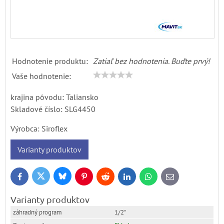
Hodnotenie produktu:
Zatiaľ bez hodnotenia. Buďte prvý!
Vaše hodnotenie:
krajina pôvodu: Taliansko
Skladové číslo:
SLG4450
Výrobca:
Siroflex
Varianty produktov
Bluesky
Twitter
Facebook
Pinterest
Reddit
LinkedIn
WhatsApp
E-
mail
Varianty produktov
1/2"