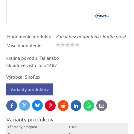
Hodnotenie produktu:
Zatiaľ bez hodnotenia. Buďte prvý!
Vaše hodnotenie:
krajina pôvodu: Taliansko
Skladové číslo:
SLG4487
Výrobca:
Siroflex
Varianty produktov
Bluesky
Twitter
Facebook
Pinterest
Reddit
LinkedIn
WhatsApp
E-
mail
Varianty produktov
1"X1"