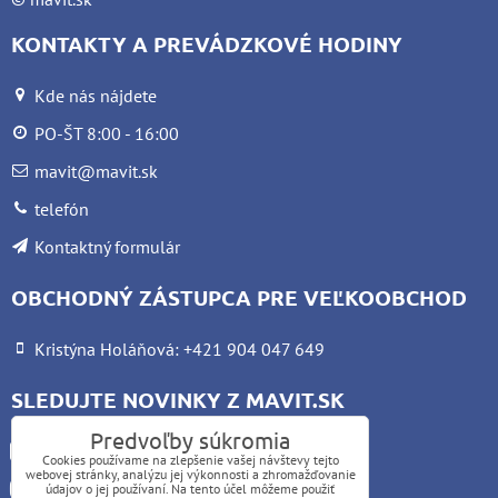
KONTAKTY A PREVÁDZKOVÉ HODINY
Kde nás nájdete
PO-ŠT 8:00 - 16:00
mavit@mavit.sk
telefón
Kontaktný formulár
OBCHODNÝ ZÁSTUPCA PRE VEĽKOOBCHOD
Kristýna Holáňová: +421 904 047 649
SLEDUJTE NOVINKY Z MAVIT.SK
Predvoľby súkromia
Facebook
Cookies používame na zlepšenie vašej návštevy tejto
webovej stránky, analýzu jej výkonnosti a zhromažďovanie
Instagram
údajov o jej používaní. Na tento účel môžeme použiť