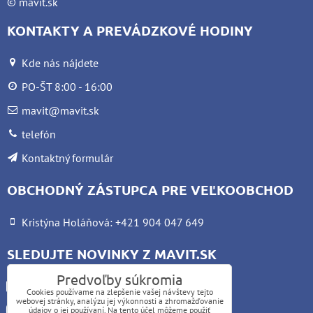
©
mavit.sk
KONTAKTY A PREVÁDZKOVÉ HODINY
Kde nás nájdete
PO-ŠT 8:00 - 16:00
mavit@mavit.sk
telefón
Kontaktný formulár
OBCHODNÝ ZÁSTUPCA PRE VEĽKOOBCHOD
Kristýna Holáňová: +421 904 047 649
SLEDUJTE NOVINKY Z MAVIT.SK
Predvoľby súkromia
Facebook
Cookies používame na zlepšenie vašej návštevy tejto
webovej stránky, analýzu jej výkonnosti a zhromažďovanie
Instagram
údajov o jej používaní. Na tento účel môžeme použiť