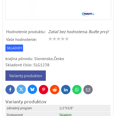
Hodnotenie produktu:
Zatiaľ bez hodnotenia. Buďte prvý!
Vaše hodnotenie:
SKLADOM
krajina pôvodu: Slovensko,Česko
Skladové číslo:
SLG1238
Varianty produktov
Bluesky
Twitter
Facebook
Pinterest
Reddit
LinkedIn
WhatsApp
E-
mail
Varianty produktov
1/2"X3/8"
Skladom