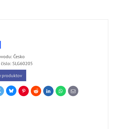
ôvodu: Česko
číslo:
SLG60205
y produktov
Bluesky
witter
k
Pinterest
Reddit
LinkedIn
WhatsApp
E-
mail