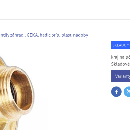
ntily záhrad., GEKA, hadic.príp.,plast. nádoby
SKLADOM
krajina p
Skladové 
Variant
T
Faceboo