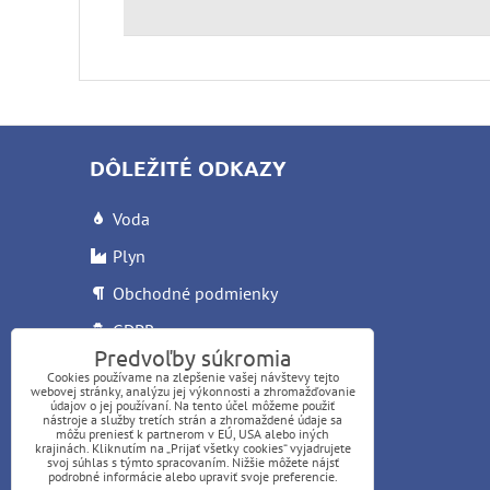
DÔLEŽITÉ ODKAZY
Voda
Plyn
Obchodné podmienky
GDPR
Predvoľby súkromia
Reklamačný list
Cookies používame na zlepšenie vašej návštevy tejto
webovej stránky, analýzu jej výkonnosti a zhromažďovanie
Letáky
údajov o jej používaní. Na tento účel môžeme použiť
nástroje a služby tretích strán a zhromaždené údaje sa
môžu preniesť k partnerom v EÚ, USA alebo iných
krajinách. Kliknutím na „Prijať všetky cookies“ vyjadrujete
svoj súhlas s týmto spracovaním. Nižšie môžete nájsť
podrobné informácie alebo upraviť svoje preferencie.