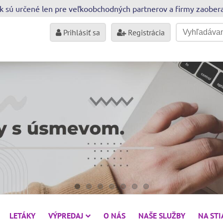
sk sú určené len pre veľkoobchodných partnerov a firmy zaobe
Prihlásiť sa
Registrácia
LETÁKY
VÝPREDAJ
O NÁS
NAŠE SLUŽBY
NA ST