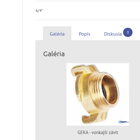
6/4"
0
Galéria
Popis
Diskusia
Galéria
GEKA - vonkajší závit