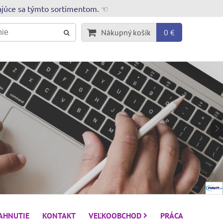
rajúce sa týmto sortimentom. ☜
Nákupný košík
0 €
IAHNUTIE
KONTAKT
VEĽKOOBCHOD
PRÁCA