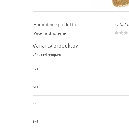
Hodnotenie produktu:
Zatiaľ 
Vaše hodnotenie:
Varianty produktov
záhradný program
1/2"
3/4"
1"
5/4"