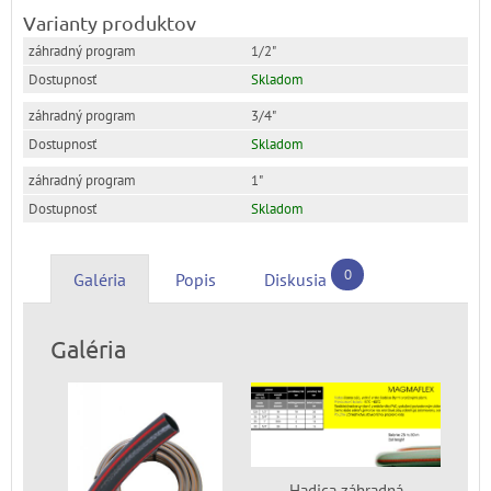
Varianty produktov
1/2"
Skladom
3/4"
Skladom
1"
Skladom
0
Galéria
Popis
Diskusia
Galéria
Hadica záhradná