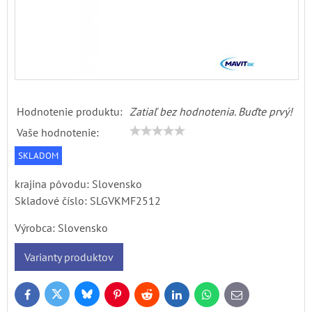
Hodnotenie produktu:
Zatiaľ bez hodnotenia. Buďte prvý!
Vaše hodnotenie:
SKLADOM
krajina pôvodu: Slovensko
Skladové číslo:
SLGVKMF2512
Výrobca:
Slovensko
Varianty produktov
Bluesky
Twitter
Facebook
Pinterest
Reddit
LinkedIn
WhatsApp
E-
mail