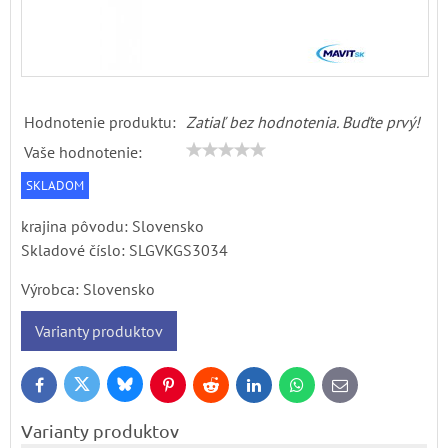
Hodnotenie produktu:
Zatiaľ bez hodnotenia. Buďte prvý!
Vaše hodnotenie:
SKLADOM
krajina pôvodu: Slovensko
Skladové číslo:
SLGVKGS3034
Výrobca:
Slovensko
Varianty produktov
Bluesky
Twitter
Facebook
Pinterest
Reddit
LinkedIn
WhatsApp
E-
mail
Varianty produktov