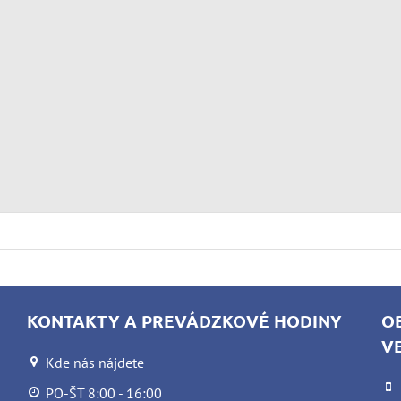
KONTAKTY A PREVÁDZKOVÉ HODINY
O
V
Kde nás nájdete
PO-ŠT 8:00 - 16:00