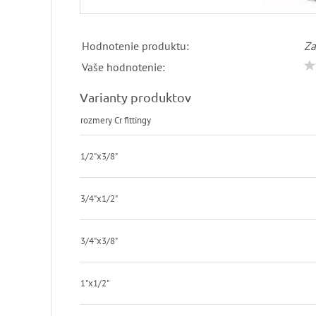
Hodnotenie produktu:
Za
Vaše hodnotenie:
Varianty produktov
rozmery Cr fittingy
1/2"x3/8"
3/4"x1/2"
3/4"x3/8"
1"x1/2"