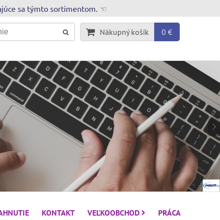
rajúce sa týmto sortimentom. ☜
Nákupný košík
0 €
IAHNUTIE
KONTAKT
VEĽKOOBCHOD
PRÁCA