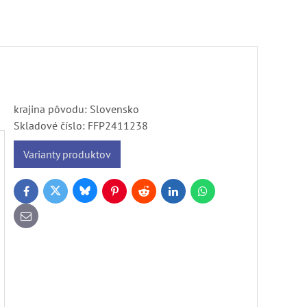
krajina pôvodu: Slovensko
Skladové číslo:
FFP2411238
Varianty produktov
Bluesky
Twitter
Facebook
Pinterest
Reddit
LinkedIn
WhatsApp
E-
mail