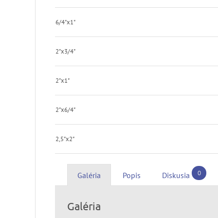
6/4"x1"
2"x3/4"
2"x1"
2"x6/4"
2,5"x2"
0
Galéria
Popis
Diskusia
Galéria