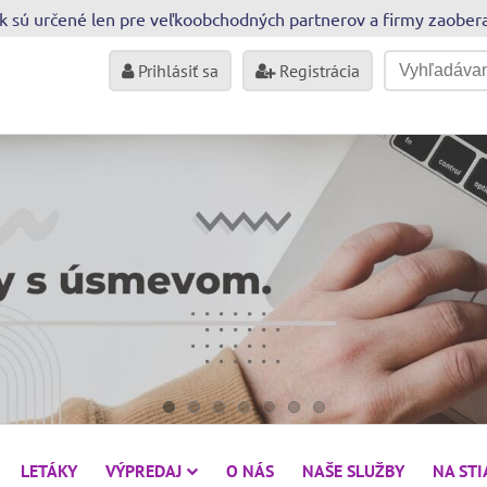
sk sú určené len pre veľkoobchodných partnerov a firmy zaobe
Prihlásiť sa
Registrácia
LETÁKY
VÝPREDAJ
O NÁS
NAŠE SLUŽBY
NA ST