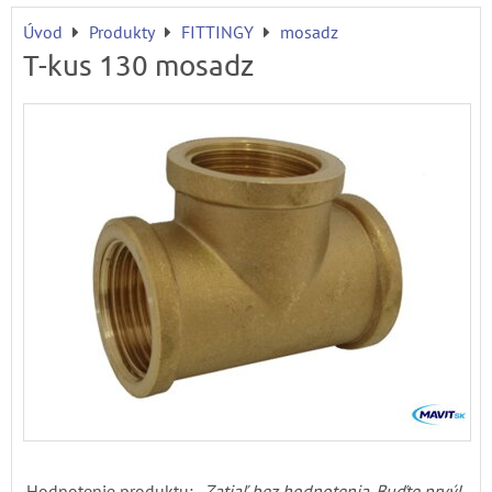
Úvod
Produkty
FITTINGY
mosadz
T-kus 130 mosadz
Hodnotenie produktu:
Zatiaľ bez hodnotenia. Buďte prvý!