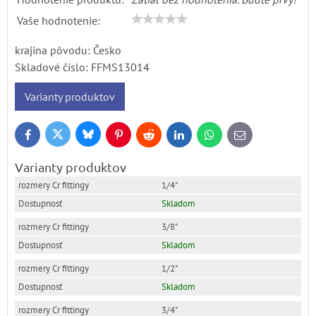
Vaše hodnotenie:
krajina pôvodu: Česko
Skladové číslo:
FFMS13014
Varianty produktov
Bluesky
Twitter
Facebook
Pinterest
Reddit
LinkedIn
WhatsApp
E-
mail
Varianty produktov
1/4"
Skladom
3/8"
Skladom
1/2"
Skladom
3/4"