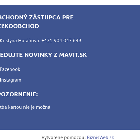
BCHODNÝ ZÁSTUPCA PRE
EĽKOOBCHOD
Kristýna Holáňová: +421 904 047 649
LEDUJTE NOVINKY Z MAVIT.SK
Facebook
Instagram
POZORNENIE:
tba kartou nie je možná
Vytvorené pomocou:
BiznisWeb.sk