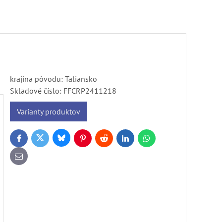
krajina pôvodu: Taliansko
Skladové číslo:
FFCRP2411218
Varianty produktov
Bluesky
Twitter
Facebook
Pinterest
Reddit
LinkedIn
WhatsApp
E-
mail