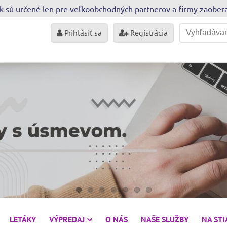
sk sú určené len pre veľkoobchodných partnerov a firmy zaobe
Prihlásiť sa
Registrácia
LETÁKY
VÝPREDAJ
O NÁS
NAŠE SLUŽBY
NA ST