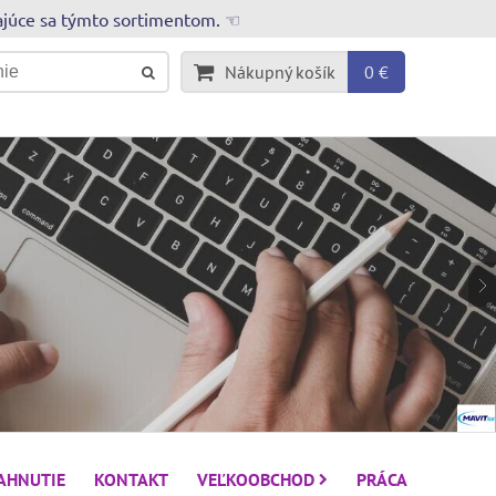
rajúce sa týmto sortimentom. ☜
Nákupný košík
0 €
IAHNUTIE
KONTAKT
VEĽKOOBCHOD
PRÁCA