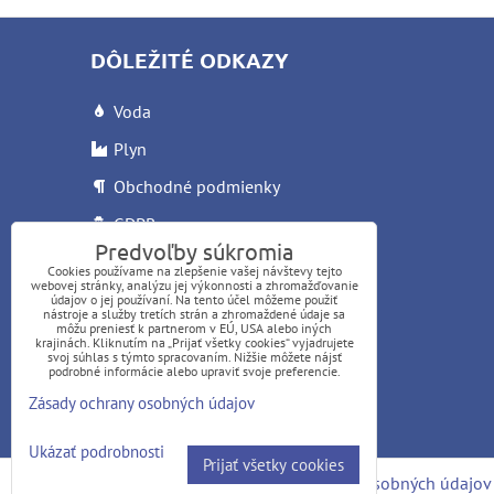
DÔLEŽITÉ ODKAZY
Voda
Plyn
Obchodné podmienky
GDPR
Predvoľby súkromia
Reklamačný list
Cookies používame na zlepšenie vašej návštevy tejto
webovej stránky, analýzu jej výkonnosti a zhromažďovanie
Letáky
údajov o jej používaní. Na tento účel môžeme použiť
nástroje a služby tretích strán a zhromaždené údaje sa
môžu preniesť k partnerom v EÚ, USA alebo iných
krajinách. Kliknutím na „Prijať všetky cookies“ vyjadrujete
svoj súhlas s týmto spracovaním. Nižšie môžete nájsť
podrobné informácie alebo upraviť svoje preferencie.
Zásady ochrany osobných údajov
©
mavit.sk
Ukázať podrobnosti
Prijať všetky cookies
Predvoľby súkromia
Zásady ochrany osobných údajov