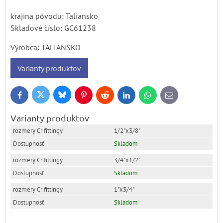
krajina pôvodu: Taliansko
Skladové číslo:
GC61238
Výrobca:
TALIANSKO
Varianty produktov
Bluesky
Twitter
Facebook
Pinterest
Reddit
LinkedIn
WhatsApp
E-
mail
Varianty produktov
1/2"x3/8"
Skladom
3/4"x1/2"
Skladom
1"x3/4"
Skladom