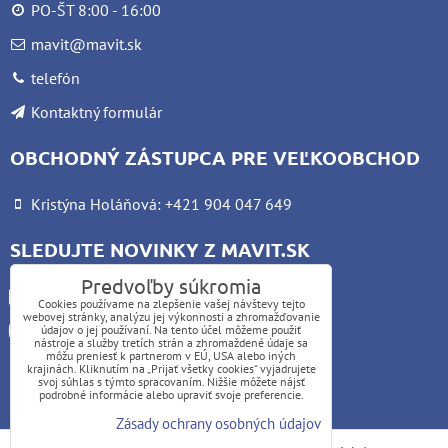
PO-ŠT 8:00 - 16:00
mavit@mavit.sk
telefón
Kontaktný formulár
OBCHODNÝ ZÁSTUPCA PRE VEĽKOOBCHOD
Kristýna Holáňová: +421 904 047 649
SLEDUJTE NOVINKY Z MAVIT.SK
Predvoľby súkromia
Facebook
Cookies používame na zlepšenie vašej návštevy tejto
webovej stránky, analýzu jej výkonnosti a zhromažďovanie
Instagram
údajov o jej používaní. Na tento účel môžeme použiť
nástroje a služby tretích strán a zhromaždené údaje sa
môžu preniesť k partnerom v EÚ, USA alebo iných
krajinách. Kliknutím na „Prijať všetky cookies“ vyjadrujete
UPOZORNENIE:
svoj súhlas s týmto spracovaním. Nižšie môžete nájsť
podrobné informácie alebo upraviť svoje preferencie.
Platba kartou nie je možná
Zásady ochrany osobných údajov