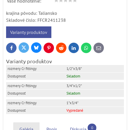
Vaše hodnotenie:
krajina pôvodu: Taliansko
Skladové číslo:
FFCR2411238
Varianty produktov
Bluesky
Twitter
Facebook
Pinterest
Reddit
LinkedIn
WhatsApp
E-
mail
Varianty produktov
1/2"x3/8"
Skladom
3/4"x1/2"
Skladom
1"x3/4"
Vypredané
0
Galéria
Popis
Diskusia