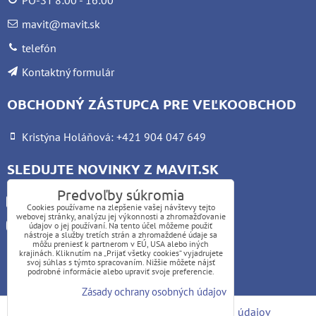
mavit@mavit.sk
telefón
Kontaktný formulár
OBCHODNÝ ZÁSTUPCA PRE VEĽKOOBCHOD
Kristýna Holáňová: +421 904 047 649
SLEDUJTE NOVINKY Z MAVIT.SK
Predvoľby súkromia
Facebook
Cookies používame na zlepšenie vašej návštevy tejto
webovej stránky, analýzu jej výkonnosti a zhromažďovanie
Instagram
údajov o jej používaní. Na tento účel môžeme použiť
nástroje a služby tretích strán a zhromaždené údaje sa
môžu preniesť k partnerom v EÚ, USA alebo iných
krajinách. Kliknutím na „Prijať všetky cookies“ vyjadrujete
UPOZORNENIE:
svoj súhlas s týmto spracovaním. Nižšie môžete nájsť
podrobné informácie alebo upraviť svoje preferencie.
Platba kartou nie je možná
Zásady ochrany osobných údajov
Predvoľby súkromia
Zásady ochrany osobných údajov