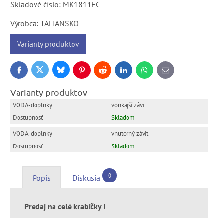
Skladové číslo:
MK1811EC
Výrobca:
TALIANSKO
Varianty produktov
Bluesky
Twitter
Facebook
Pinterest
Reddit
LinkedIn
WhatsApp
E-
mail
Varianty produktov
vonkajší závit
Skladom
vnutorný závit
Skladom
0
Popis
Diskusia
Predaj na celé krabičky !