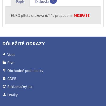
0
Popis
Diskusia
EURO pileta drezová 6/4" s prepadom-
MKSPA38
DÔLEŽITÉ ODKAZY
Voda
Plyn
Obchodné podmienky
GDPR
Reklamačný list
Letáky