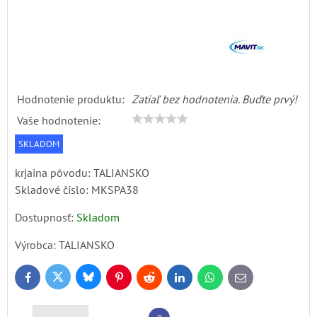
Hodnotenie produktu:
Zatiaľ bez hodnotenia. Buďte prvý!
Vaše hodnotenie:
SKLADOM
krjaina pôvodu: TALIANSKO
Skladové číslo:
MKSPA38
Dostupnosť:
Skladom
Výrobca:
TALIANSKO
Bluesky
Twitter
Facebook
Pinterest
Reddit
LinkedIn
WhatsApp
E-
mail