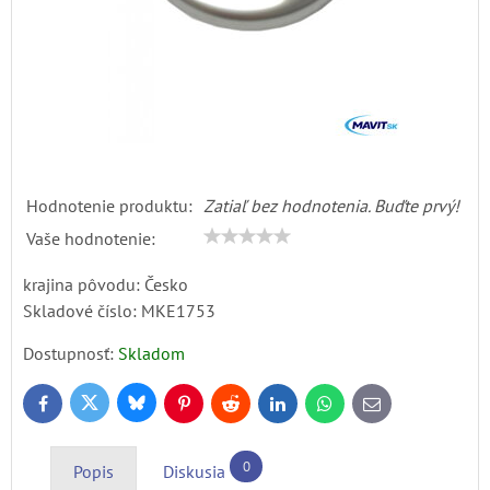
Hodnotenie produktu:
Zatiaľ bez hodnotenia. Buďte prvý!
Vaše hodnotenie:
krajina pôvodu: Česko
Skladové číslo:
MKE1753
Dostupnosť:
Skladom
Bluesky
Twitter
Facebook
Pinterest
Reddit
LinkedIn
WhatsApp
E-
mail
0
Popis
Diskusia