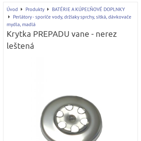
Úvod
Produkty
BATÉRIE A KÚPEĽŇOVÉ DOPLNKY
Perlátory - sporiče vody, držiaky sprchy, sitká, dávkovače
mydla, madlá
Krytka PREPADU vane - nerez
leštená