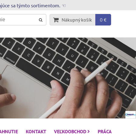
rajúce sa týmto sortimentom. ☜
Nákupný košík
0 €
IAHNUTIE
KONTAKT
VEĽKOOBCHOD
PRÁCA