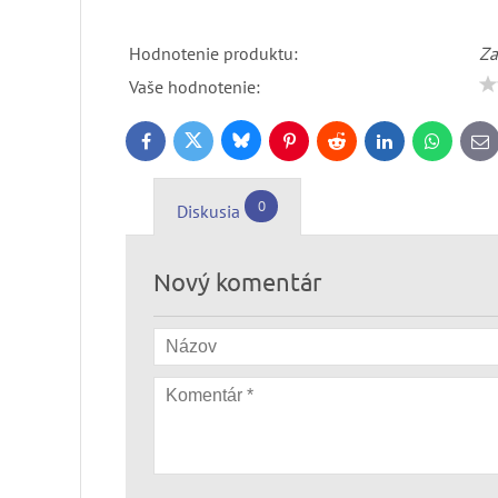
Hodnotenie produktu:
Za
Vaše hodnotenie:
Bluesky
Twitter
Facebook
Pinterest
Reddit
LinkedIn
WhatsApp
E-
ma
0
Diskusia
Nový komentár