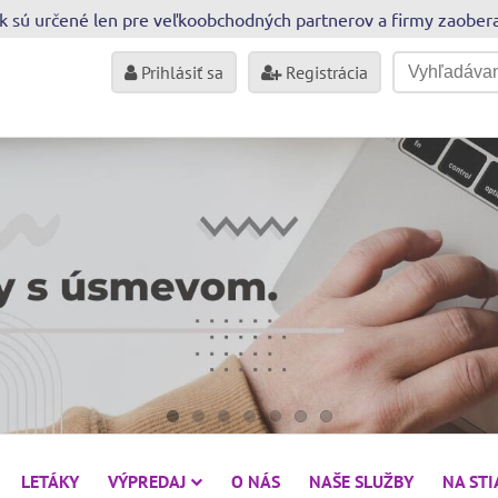
sk sú určené len pre veľkoobchodných partnerov a firmy zaobe
Prihlásiť sa
Registrácia
LETÁKY
VÝPREDAJ
O NÁS
NAŠE SLUŽBY
NA ST