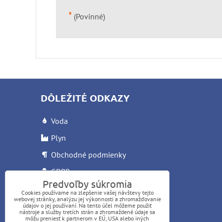
*
(Povinné)
DÔLEŽITÉ ODKAZY
Voda
Plyn
Obchodné podmienky
GDPR
Predvoľby súkromia
Reklamačný list
Cookies používame na zlepšenie vašej návštevy tejto
webovej stránky, analýzu jej výkonnosti a zhromažďovanie
Letáky
údajov o jej používaní. Na tento účel môžeme použiť
nástroje a služby tretích strán a zhromaždené údaje sa
môžu preniesť k partnerom v EÚ, USA alebo iných