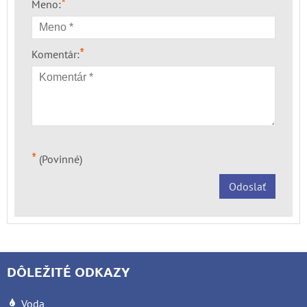
*
Meno:
*
Komentár:
*
(Povinné)
Odoslať
DÔLEŽITÉ ODKAZY
Voda