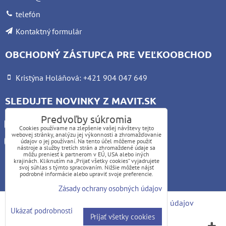
telefón
Kontaktný formulár
OBCHODNÝ ZÁSTUPCA PRE VEĽKOOBCHOD
Kristýna Holáňová: +421 904 047 649
SLEDUJTE NOVINKY Z MAVIT.SK
Predvoľby súkromia
Facebook
Cookies používame na zlepšenie vašej návštevy tejto
webovej stránky, analýzu jej výkonnosti a zhromažďovanie
Instagram
údajov o jej používaní. Na tento účel môžeme použiť
nástroje a služby tretích strán a zhromaždené údaje sa
môžu preniesť k partnerom v EÚ, USA alebo iných
krajinách. Kliknutím na „Prijať všetky cookies“ vyjadrujete
UPOZORNENIE:
svoj súhlas s týmto spracovaním. Nižšie môžete nájsť
podrobné informácie alebo upraviť svoje preferencie.
Platba kartou nie je možná
Zásady ochrany osobných údajov
Predvoľby súkromia
Zásady ochrany osobných údajov
Ukázať podrobnosti
Prijať všetky cookies