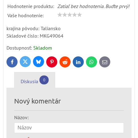
Hodnotenie produktu:
Zatiaľ bez hodnotenia. Buďte prvý!
Vaše hodnotenie:
krajina pôvodu: Taliansko
Skladové číslo:
MKG49064
Dostupnosť:
Skladom
Bluesky
Twitter
Facebook
Pinterest
Reddit
LinkedIn
WhatsApp
E-
mail
0
Diskusia
Nový komentár
Názov: