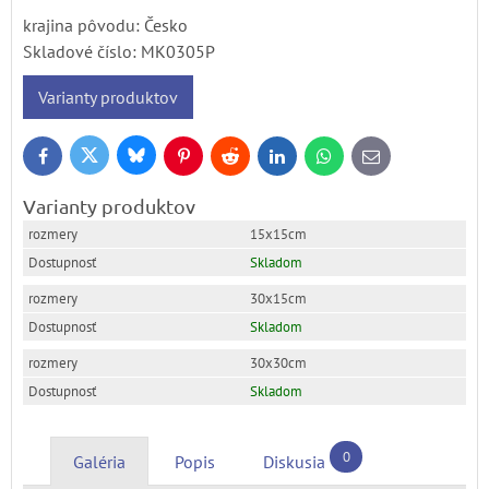
krajina pôvodu: Česko
Skladové číslo:
MK0305P
Varianty produktov
Bluesky
Twitter
Facebook
Pinterest
Reddit
LinkedIn
WhatsApp
E-
mail
Varianty produktov
15x15cm
Skladom
30x15cm
Skladom
30x30cm
Skladom
0
Galéria
Popis
Diskusia