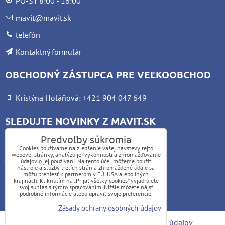
PO-ŠT 8:00 - 16:00
mavit@mavit.sk
telefón
Kontaktný formulár
OBCHODNÝ ZÁSTUPCA PRE VEĽKOOBCHOD
Kristýna Holáňová: +421 904 047 649
SLEDUJTE NOVINKY Z MAVIT.SK
Predvoľby súkromia
Facebook
Cookies používame na zlepšenie vašej návštevy tejto
webovej stránky, analýzu jej výkonnosti a zhromažďovanie
Instagram
údajov o jej používaní. Na tento účel môžeme použiť
nástroje a služby tretích strán a zhromaždené údaje sa
môžu preniesť k partnerom v EÚ, USA alebo iných
krajinách. Kliknutím na „Prijať všetky cookies“ vyjadrujete
UPOZORNENIE:
svoj súhlas s týmto spracovaním. Nižšie môžete nájsť
podrobné informácie alebo upraviť svoje preferencie.
Platba kartou nie je možná
Zásady ochrany osobných údajov
Predvoľby súkromia
Zásady ochrany osobných údajov