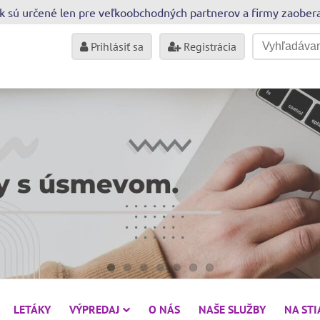
sk sú určené len pre veľkoobchodných partnerov a firmy zaobe
Prihlásiť sa
Registrácia
LETÁKY
VÝPREDAJ
O NÁS
NAŠE SLUŽBY
NA ST