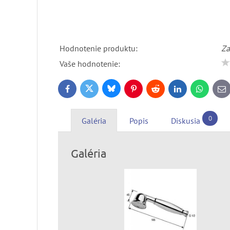
Hodnotenie produktu:
Za
Vaše hodnotenie:
Bluesky
Twitter
Facebook
Pinterest
Reddit
LinkedIn
WhatsApp
E-
ma
0
Galéria
Popis
Diskusia
Galéria