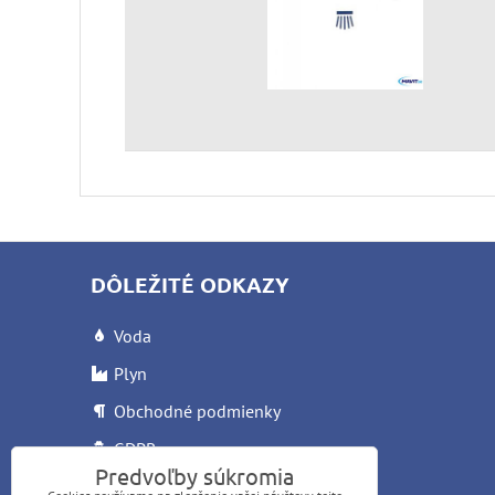
DÔLEŽITÉ ODKAZY
Voda
Plyn
Obchodné podmienky
GDPR
Predvoľby súkromia
Reklamačný list