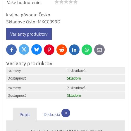
Vaše hodnotenie:
krajina pôvodu: Česko
Skladové číslo:
MKCCB99D
Varianty produktov
Bluesky
Twitter
Facebook
Pinterest
Reddit
LinkedIn
WhatsApp
E-
mail
Varianty produktov
1-skrutková
Skladom
2-skrutková
Skladom
0
Popis
Diskusia