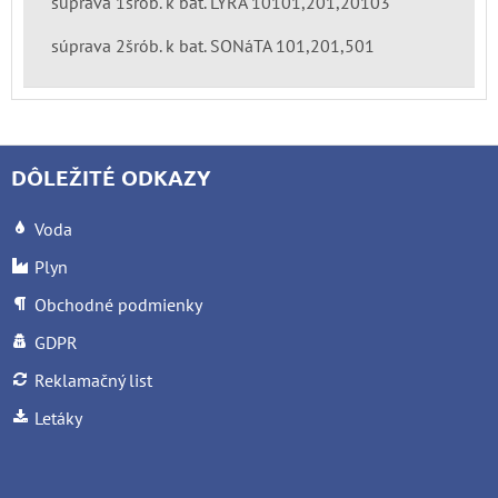
súprava 1šrób. k bat. LYRA 10101,201,20103
súprava 2šrób. k bat. SONáTA 101,201,501
DÔLEŽITÉ ODKAZY
Voda
Plyn
Obchodné podmienky
GDPR
Reklamačný list
Letáky