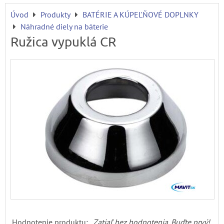
Úvod
Produkty
BATÉRIE A KÚPEĽŇOVÉ DOPLNKY
Náhradné diely na báterie
Ružica vypuklá CR
Hodnotenie produktu:
Zatiaľ bez hodnotenia. Buďte prvý!