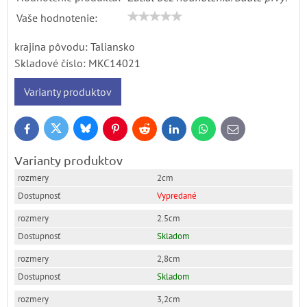
Vaše hodnotenie:
krajina pôvodu: Taliansko
Skladové číslo:
MKC14021
Varianty produktov
Bluesky
Twitter
Facebook
Pinterest
Reddit
LinkedIn
WhatsApp
E-
mail
Varianty produktov
2cm
Vypredané
2.5cm
Skladom
2,8cm
Skladom
3,2cm