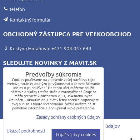
telefón
Kontaktný formulár
OBCHODNÝ ZÁSTUPCA PRE VEĽKOOBCHOD
Kristýna Holáňová: +421 904 047 649
SLEDUJTE NOVINKY Z MAVIT.SK
Predvoľby súkromia
Facebook
Cookies používame na zlepšenie vašej návštevy tejto
webovej stránky, analýzu jej výkonnosti a zhromažďovanie
Instagram
údajov o jej používaní. Na tento účel môžeme použiť
nástroje a služby tretích strán a zhromaždené údaje sa
môžu preniesť k partnerom v EÚ, USA alebo iných
krajinách. Kliknutím na „Prijať všetky cookies“ vyjadrujete
UPOZORNENIE:
svoj súhlas s týmto spracovaním. Nižšie môžete nájsť
podrobné informácie alebo upraviť svoje preferencie.
Platba kartou nie je možná
Zásady ochrany osobných údajov
Predvoľby súkromia
Zásady ochrany osobných údajov
Ukázať podrobnosti
Prijať všetky cookies