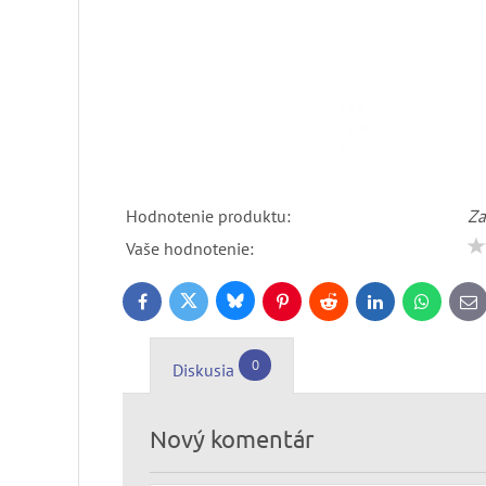
Hodnotenie produktu:
Za
Vaše hodnotenie:
Bluesky
Twitter
Facebook
Pinterest
Reddit
LinkedIn
WhatsApp
E-
ma
0
Diskusia
Nový komentár