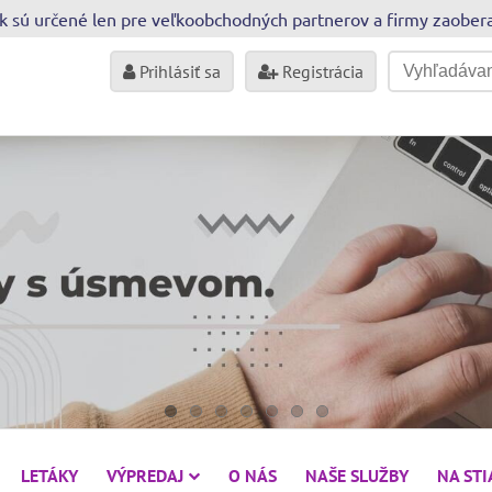
sk sú určené len pre veľkoobchodných partnerov a firmy zaobe
Prihlásiť sa
Registrácia
LETÁKY
VÝPREDAJ
O NÁS
NAŠE SLUŽBY
NA ST