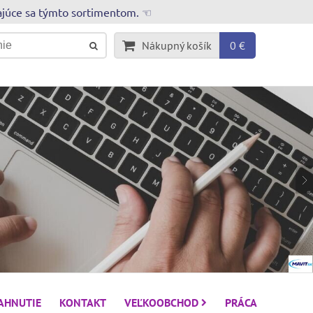
rajúce sa týmto sortimentom. ☜
Nákupný košík
0 €
IAHNUTIE
KONTAKT
VEĽKOOBCHOD
PRÁCA