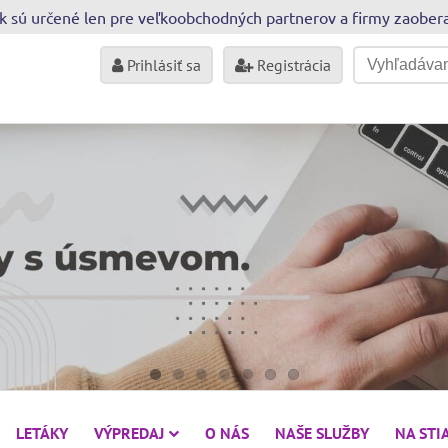
sk sú určené len pre veľkoobchodných partnerov a firmy zaobe
Prihlásiť sa
Registrácia
LETÁKY
VÝPREDAJ
O NÁS
NAŠE SLUŽBY
NA STI