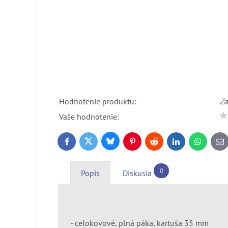
Hodnotenie produktu:
Za
Vaše hodnotenie:
Bluesky
Twitter
Facebook
Pinterest
Reddit
LinkedIn
WhatsApp
E-
ma
0
Popis
Diskusia
- celokovové, plná páka, kartuša 35 mm