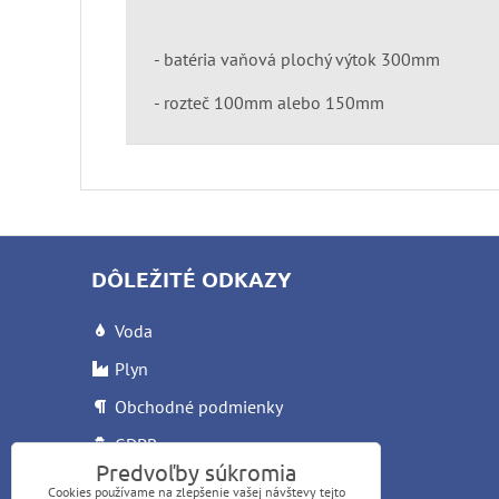
- batéria vaňová plochý výtok 300mm
- rozteč 100mm alebo 150mm
DÔLEŽITÉ ODKAZY
Voda
Plyn
Obchodné podmienky
GDPR
Predvoľby súkromia
Reklamačný list
Cookies používame na zlepšenie vašej návštevy tejto