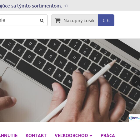
rajúce sa týmto sortimentom. ☜
Nákupný košík
0 €
AHNUTIE
KONTAKT
VEĽKOOBCHOD
PRÁCA