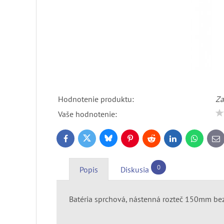
Hodnotenie produktu:
Za
Vaše hodnotenie:
Bluesky
Twitter
Facebook
Pinterest
Reddit
LinkedIn
WhatsApp
E-
ma
0
Popis
Diskusia
Batéria sprchová, nástenná rozteč 150mm be