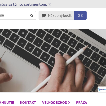
rajúce sa týmto sortimentom. ☜
Nákupný košík
0 €
IAHNUTIE
KONTAKT
VEĽKOOBCHOD
PRÁCA