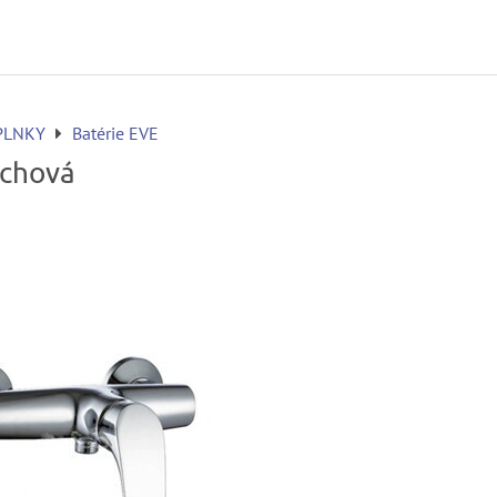
PLNKY
Batérie EVE
rchová