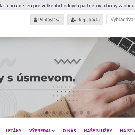
sk sú určené len pre veľkoobchodných partnerov a firmy zaobe
Prihlásiť sa
Registrácia
LETÁKY
VÝPREDAJ
O NÁS
NAŠE SLUŽBY
NA ST