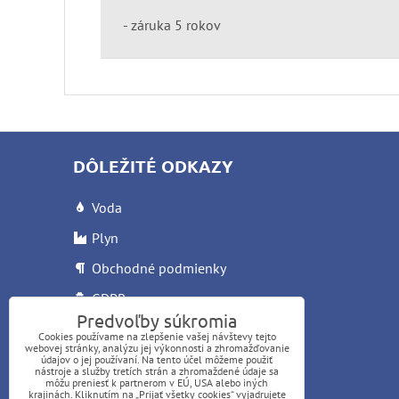
- záruka 5 rokov
DÔLEŽITÉ ODKAZY
Voda
Plyn
Obchodné podmienky
GDPR
Predvoľby súkromia
Reklamačný list
Cookies používame na zlepšenie vašej návštevy tejto
webovej stránky, analýzu jej výkonnosti a zhromažďovanie
Letáky
údajov o jej používaní. Na tento účel môžeme použiť
nástroje a služby tretích strán a zhromaždené údaje sa
môžu preniesť k partnerom v EÚ, USA alebo iných
krajinách. Kliknutím na „Prijať všetky cookies“ vyjadrujete