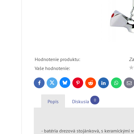
Hodnotenie produktu:
Za
Vaše hodnotenie:
Bluesky
Twitter
Facebook
Pinterest
Reddit
LinkedIn
WhatsApp
E-
ma
0
Popis
Diskusia
- batéria drezová stojánková, s keramickými 