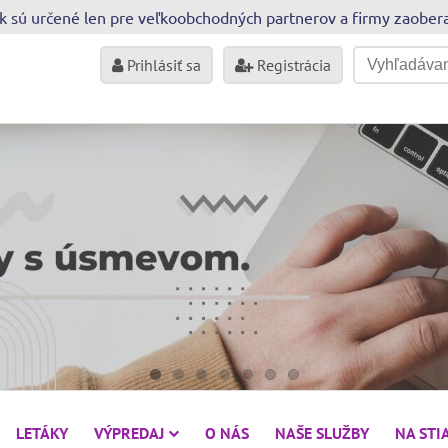
sk sú určené len pre veľkoobchodných partnerov a firmy zaobe
Prihlásiť sa
Registrácia
LETÁKY
VÝPREDAJ
O NÁS
NAŠE SLUŽBY
NA STI