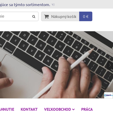
rajúce sa týmto sortimentom. ☜
Nákupný košík
0 €
AHNUTIE
KONTAKT
VEĽKOOBCHOD
PRÁCA