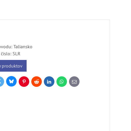
ôvodu: Taliansko
číslo:
SLR
y produktov
Bluesky
witter
k
Pinterest
Reddit
LinkedIn
WhatsApp
E-
mail