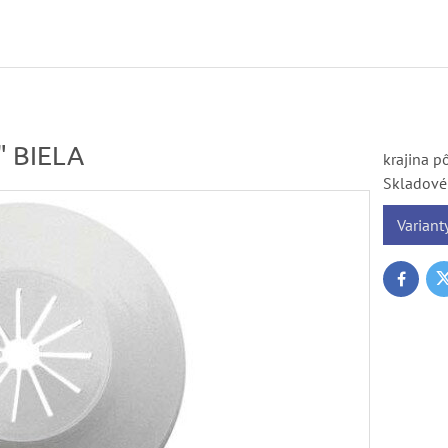
" BIELA
krajina p
Skladové 
Variant
T
Faceboo