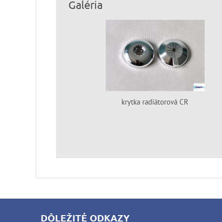
Galéria
krytka radiátorová CR
DÔLEŽITÉ ODKAZY