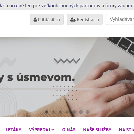
sk sú určené len pre veľkoobchodných partnerov a firmy zaobe
Prihlásiť sa
Registrácia
LETÁKY
VÝPREDAJ
O NÁS
NAŠE SLUŽBY
NA ST