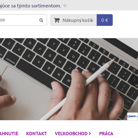
rajúce sa týmto sortimentom. ☜
Nákupný košík
0 €
IAHNUTIE
KONTAKT
VEĽKOOBCHOD
PRÁCA