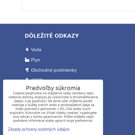
DÔLEŽITÉ ODKAZY
Voda
Plyn
Obchodné podmienky
GDPR
Predvoľby súkromia
Reklamačný list
Cookies používame na zlepšenie vašej návštevy tejto
webovej stránky, analýzu jej výkonnosti a zhromažďovanie
Letáky
údajov o jej používaní. Na tento účel môžeme použiť
nástroje a služby tretích strán a zhromaždené údaje sa
môžu preniesť k partnerom v EÚ, USA alebo iných
krajinách. Kliknutím na „Prijať všetky cookies“ vyjadrujete
svoj súhlas s týmto spracovaním. Nižšie môžete nájsť
podrobné informácie alebo upraviť svoje preferencie.
Zásady ochrany osobných údajov