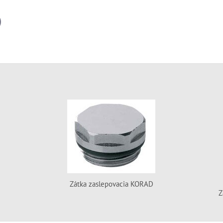
il
Zátka zaslepovacia KORAD
Z