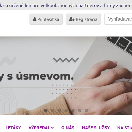
sk sú určené len pre veľkoobchodných partnerov a firmy zaobe
Prihlásiť sa
Registrácia
LETÁKY
VÝPREDAJ
O NÁS
NAŠE SLUŽBY
NA ST