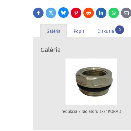
Bluesky
Twitter
Facebook
Pinterest
Reddit
LinkedIn
WhatsApp
E-
ma
0
Galéria
Popis
Diskusia
Galéria
redukcia k radiátoru 1/2" KORAD