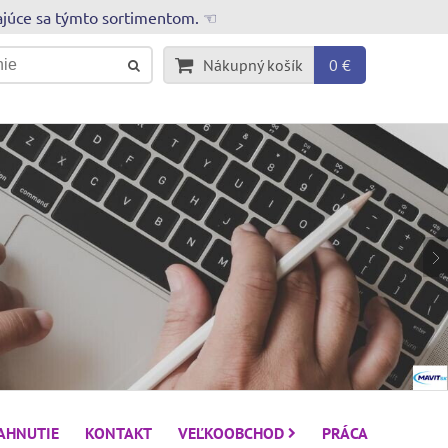
rajúce sa týmto sortimentom. ☜
Nákupný košík
0 €
IAHNUTIE
KONTAKT
VEĽKOOBCHOD
PRÁCA