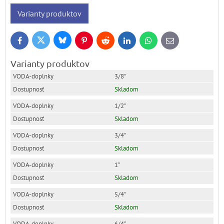
Varianty produktov
Bluesky
Twitter
Facebook
Pinterest
Reddit
LinkedIn
WhatsApp
E-
mail
Varianty produktov
3/8"
Skladom
1/2"
Skladom
3/4"
Skladom
1"
Skladom
5/4"
Skladom
6/4"