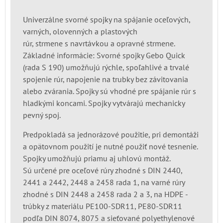
Univerzálne svorné spojky na spájanie oceľových,
varných, olovenných a plastových
rúr, strmene s navrtávkou a opravné strmene.
Základné informácie: Svorné spojky Gebo Quick
(rada S 190) umožňujú rýchle, spoľahlivé a trvalé
spojenie rúr, napojenie na trubky bez závitovania
alebo zvárania. Spojky sú vhodné pre spájanie rúr s
hladkými koncami. Spojky vytvárajú mechanicky
pevný spoj.
Predpokladá sa jednorázové použitie, pri demontáži
a opätovnom použití je nutné použiť nové tesnenie.
Spojky umožňujú priamu aj uhlovú montáž.
Sú určené pre oceľové rúry zhodné s DIN 2440,
2441 a 2442, 2448 a 2458 rada 1, na varné rúry
zhodné s DIN 2448 a 2458 rada 2 a 3, na HDPE -
trúbky z materiálu PE100-SDR11, PE80-SDR11
podľa DIN 8074, 8075 a sieťované polyethylenové