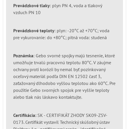
Prevádzkové tlaky
: plyn PN 4, voda a tlakový
vzduch PN 10
Prevádzkové teploty
: plyn: -20°C až +70°C; voda
pre vykurovanie: do +80°C; pitná voda: studená
Poznámka
: Gebo svorné spojky majú tesnenie, ktoré
umožňuje trvalú pracovnú teplotu 80°C. V záujme
ochrany proti korózii by nemal byť pozinkovaný
oceľový materiál podľa DIN EN 12502 časť 3,
zaťažovaný dlhodobo vyššou teplotou ako 60°C. Pre
použitie Gebo svorných spojok pre vyššie teploty
alebo tlak nás láskavo kontaktujte.
Certifikácia:
SK - CERTIFIKÁT ZHODY SK09-ZSV-
0173. Certifikát vystavil Technický skúšobný ústav
Piešťany, š.p., notifikovaný orgán - identifikačné