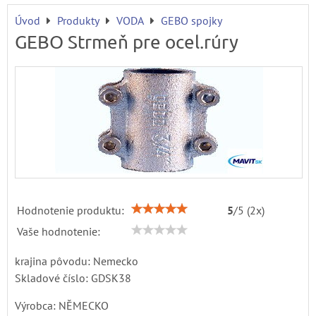
Úvod
Produkty
VODA
GEBO spojky
GEBO Strmeň pre ocel.rúry
Hodnotenie produktu:
5
/
5
(
2
x)
Vaše hodnotenie:
krajina pôvodu: Nemecko
Skladové číslo:
GDSK38
Výrobca:
NĚMECKO