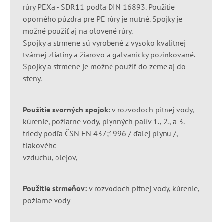
rúry PEXa - SDR11 podľa DIN 16893. Použitie
oporného púzdra pre PE rúry je nutné. Spojky je
možné použiť aj na olovené rúry.
Spojky a strmene sú vyrobené z vysoko kvalitnej
tvárnej zliatiny a žiarovo a galvanicky pozinkované.
Spojky a strmene je možné použiť do zeme aj do
steny.
Použitie svorných spojok
: v rozvodoch pitnej vody,
kúrenie, požiarne vody, plynných palív 1., 2., a 3.
triedy podľa ČSN EN 437;1996 / ďalej plynu /,
tlakového
vzduchu, olejov,
Použitie strmeňov:
v rozvodoch pitnej vody, kúrenie,
požiarne vody