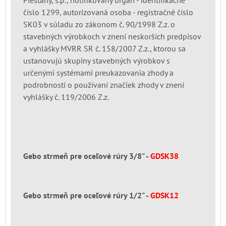
číslo 1299, autorizovaná osoba - registračné číslo
SK03 v súladu zo zákonom č. 90/1998 Z.z. o
stavebných výrobkoch v znení neskorších predpisov
a vyhlášky MVRR SR č. 158/2007 Z.z., ktorou sa
ustanovujú skupiny stavebných výrobkov s
určenými systémami preukazovania zhody a
podrobnosti o používaní značiek zhody v znení
vyhlášky č. 119/2006 Z.z.
Gebo strmeň pre oceľové rúry 3/8" -
GDSK38
Gebo strmeň pre oceľové rúry 1/2" -
GDSK12