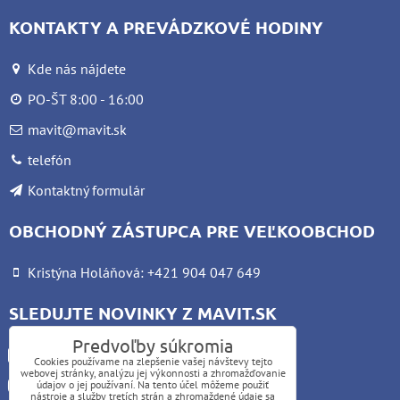
KONTAKTY A PREVÁDZKOVÉ HODINY
Kde nás nájdete
PO-ŠT 8:00 - 16:00
mavit@mavit.sk
telefón
Kontaktný formulár
OBCHODNÝ ZÁSTUPCA PRE VEĽKOOBCHOD
Kristýna Holáňová: +421 904 047 649
SLEDUJTE NOVINKY Z MAVIT.SK
Predvoľby súkromia
Facebook
Cookies používame na zlepšenie vašej návštevy tejto
webovej stránky, analýzu jej výkonnosti a zhromažďovanie
Instagram
údajov o jej používaní. Na tento účel môžeme použiť
nástroje a služby tretích strán a zhromaždené údaje sa