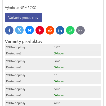
Výrobca:
NĚMECKO
Varianty produktov
Bluesky
Twitter
Facebook
Pinterest
Reddit
LinkedIn
WhatsApp
E-
mail
Varianty produktov
1/2"
Skladom
3/4"
Skladom
1"
Skladom
5/4"
Skladom
6/4"