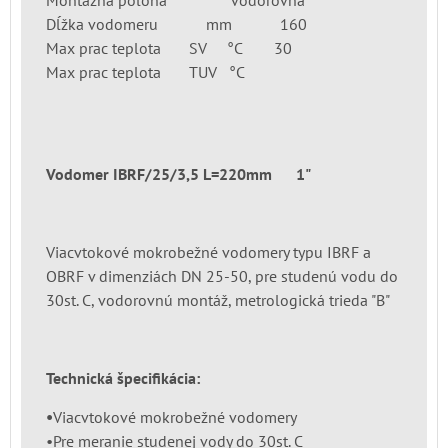
Dĺžka vodomeru mm 160
Max prac teplota SV °C 30
Max prac teplota TUV °C
Vodomer IBRF/25/3,5 L=220mm 1"
Viacvtokové mokrobežné vodomery typu IBRF a
OBRF v dimenziách DN 25-50, pre studenú vodu do
30st. C, vodorovnú montáž, metrologická trieda "B"
Technická špecifikácia:
•
Viacvtokové mokrobežné vodomery
•Pre meranie studenej vody do 30st. C