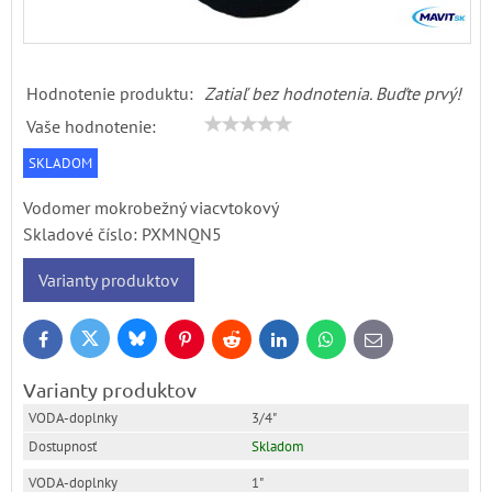
Hodnotenie produktu:
Zatiaľ bez hodnotenia. Buďte prvý!
Vaše hodnotenie:
SKLADOM
Vodomer mokrobežný viacvtokový
Skladové číslo:
PXMNQN5
Varianty produktov
Bluesky
Twitter
Facebook
Pinterest
Reddit
LinkedIn
WhatsApp
E-
mail
Varianty produktov
3/4"
Skladom
1"