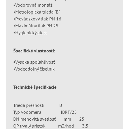
•Vodorovná montáž
•Metrologická trieda "B"
•Prevádzkový tlak PN 16
•Maximálny tlak PN 25
•Hygienický atest
Špecifické vlastnosti:
•
Vysoká spoľahlivosť
•Vodeodolný číselník
Technické špecifikácie
Trieda presnosti B
Typ vodomeru IBRF/25
DN menovitá svetlosť mm 25
QP trvalý prietok m3/hod 3,5