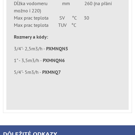
Dĺžka vodomeru mm 260 (na přání
možno i 220)
Max prac teplota SV °C 30
Max prac teplota TUV °C
Rozmery a kódy:
3/4"- 2,5m3/h -
PXMNQN5
1" - 3,5m3/h -
PXMNQN6
5/4"- 5m3/h -
PXMNQ7
DÔLEŽITÉ ODKAZY