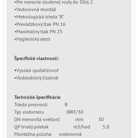
•Pre meranie studenej vody do 30st. C
•Vodorovná montáž
•Metrologická trieda "B"
•Prevádzkový tlak PN 16
•Maximálny tlak PN 25
•Hygienický atest
Špecifické vlastnosti:
•
Vysoká spoľahlivosť
•Vodeodolný číselník
Technické špecifikácie
Trieda presnosti B
Typ vodomeru IBRF/30
DN menovitá svetlosť mm 30
QP trvalý prietok m3/hod 5,0
Montážna poloha vodorovná