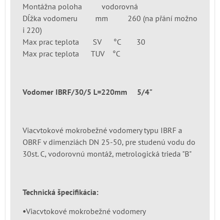
Montážna poloha vodorovná
Dĺžka vodomeru mm 260 (na přání možno
i 220)
Max prac teplota SV °C 30
Max prac teplota TUV °C
Vodomer IBRF/30/5 L=220mm 5/4"
Viacvtokové mokrobežné vodomery typu IBRF a
OBRF v dimenziách DN 25-50, pre studenú vodu do
30st. C, vodorovnú montáž, metrologická trieda "B"
Technická špecifikácia:
•
Viacvtokové mokrobežné vodomery