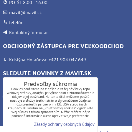
PO-ŠT 8:00 - 16:00
mavit@mavit.sk
telefón
Kontaktný formulár
OBCHODNÝ ZÁSTUPCA PRE VEĽKOOBCHOD
Kristýna Holáňová: +421 904 047 649
SLEDUJTE NOVINKY Z MAVIT.SK
Predvoľby súkromia
Facebook
Cookies používame na zlepšenie vašej návštevy tejto
webovej stránky, analýzu jej výkonnosti a zhromažďovanie
Instagram
údajov o jej používaní. Na tento účel môžeme použiť
nástroje a služby tretích strán a zhromaždené údaje sa
môžu preniesť k partnerom v EÚ, USA alebo iných
krajinách. Kliknutím na „Prijať všetky cookies“ vyjadrujete
UPOZORNENIE:
svoj súhlas s týmto spracovaním. Nižšie môžete nájsť
podrobné informácie alebo upraviť svoje preferencie.
Platba kartou nie je možná
Zásady ochrany osobných údajov