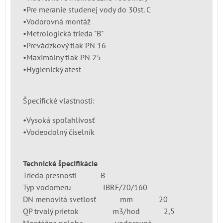
•Pre meranie studenej vody do 30st. C
•Vodorovná montáž
•Metrologická trieda "B"
•Prevádzkový tlak PN 16
•Maximálny tlak PN 25
•Hygienický atest
Špecifické vlastnosti:
•Vysoká spoľahlivosť
•Vodeodolný číselník
Technické špecifikácie
Trieda presnosti B
Typ vodomeru IBRF/20/160
DN menovitá svetlosť mm 20
QP trvalý prietok m3/hod 2,5
Montážna poloha vodorovná