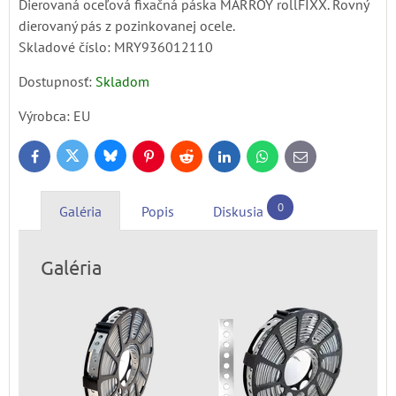
Dierovaná oceľová fixačná páska MARROY rollFIXX. Rovný
dierovaný pás z pozinkovanej ocele.
Skladové číslo:
MRY936012110
Dostupnosť:
Skladom
Výrobca:
EU
Bluesky
Twitter
Facebook
Pinterest
Reddit
LinkedIn
WhatsApp
E-
mail
0
Galéria
Popis
Diskusia
Galéria