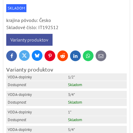
SKLADOM
krajina pôvodu: Česko
Skladové číslo:
IT192S12
Varianty produktov
Bluesky
Twitter
Facebook
Pinterest
Reddit
LinkedIn
WhatsApp
E-
mail
Varianty produktov
1/2"
Skladom
3/4"
Skladom
1"
Skladom
5/4"