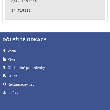
6/4"- IT192S64
2"- IT192S2
DÔLEŽITÉ ODKAZY
Voda
Plyn
Obchodné podmienky
GDPR
Reklamačný list
Letáky