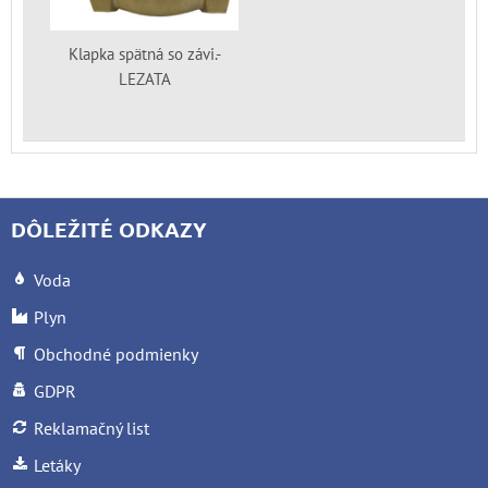
Klapka spätná so závi.-
LEZATA
DÔLEŽITÉ ODKAZY
Voda
Plyn
Obchodné podmienky
GDPR
Reklamačný list
Letáky