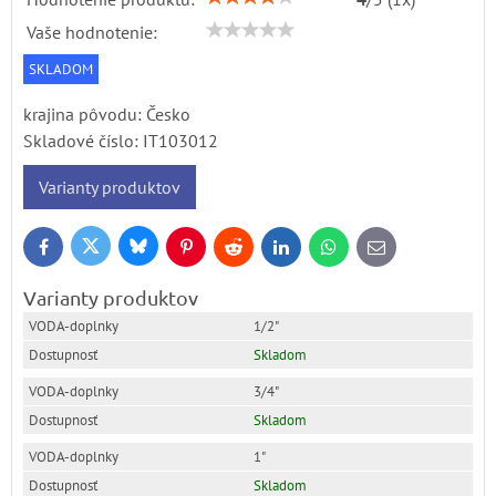
Vaše hodnotenie:
SKLADOM
krajina pôvodu: Česko
Skladové číslo:
IT103012
Varianty produktov
Bluesky
Twitter
Facebook
Pinterest
Reddit
LinkedIn
WhatsApp
E-
mail
Varianty produktov
1/2"
Skladom
3/4"
Skladom
1"
Skladom