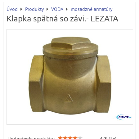
Úvod
Produkty
VODA
mosadzné armatúry
Klapka spätná so závi.- LEZATA
Hodnotenie produktu:
4
/
5
(
1
x)