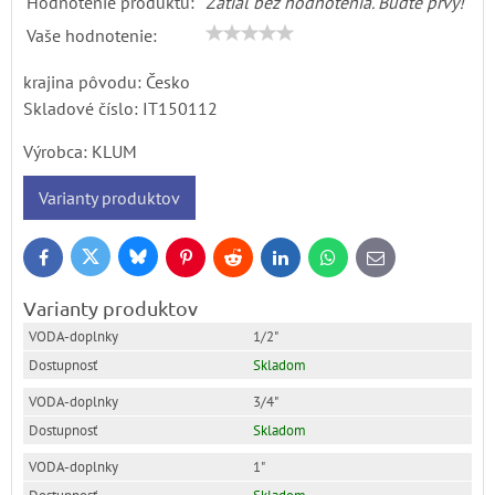
Hodnotenie produktu:
Zatiaľ bez hodnotenia. Buďte prvý!
Vaše hodnotenie:
krajina pôvodu: Česko
Skladové číslo:
IT150112
Výrobca:
KLUM
Varianty produktov
Bluesky
Twitter
Facebook
Pinterest
Reddit
LinkedIn
WhatsApp
E-
mail
Varianty produktov
1/2"
Skladom
3/4"
Skladom
1"