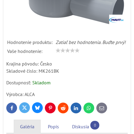
Hodnotenie produktu:
Zatiaľ bez hodnotenia. Buďte prvý!
Vaše hodnotenie:
Krajina pôvodu: Česko
Skladové číslo:
MK261BK
Dostupnosť:
Skladom
Výrobca:
ALCA
Bluesky
Twitter
Facebook
Pinterest
Reddit
LinkedIn
WhatsApp
E-
mail
0
Galéria
Popis
Diskusia