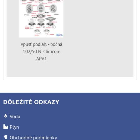
Vpusť podlah. - bočná
102/50 N s límcom
APV1
DÔLEŽITÉ ODKAZY
Voda
Plyn
Obchodné podmienky