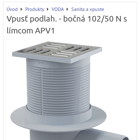
Úvod
Produkty
VODA
Sanita a vpuste
Vpusť podlah. - bočná 102/50 N s
límcom APV1