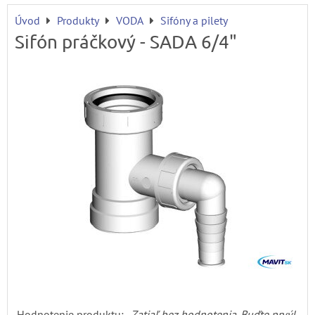
Úvod
Produkty
VODA
Sifóny a pilety
Sifón práčkový - SADA 6/4"
Hodnotenie produktu:
Zatiaľ bez hodnotenia. Buďte prvý!