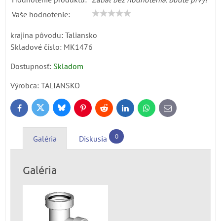
Vaše hodnotenie:
krajina pôvodu: Taliansko
Skladové číslo:
MK1476
Dostupnosť:
Skladom
Výrobca:
TALIANSKO
Bluesky
Twitter
Facebook
Pinterest
Reddit
LinkedIn
WhatsApp
E-
mail
0
Galéria
Diskusia
Galéria