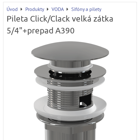
Úvod
Produkty
VODA
Sifóny a pilety
Pileta Click/Clack velká zátka
5/4"+prepad A390