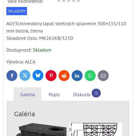
Vaše hodnotenie:
SKLADOM
AGV3Univerzálny lapač strešných splavenín 300×155/110
mm bočná, čierna
Skladové číslo:
MK261KB/325D
Dostupnosť:
Skladom
Výrobca:
ALCA
Bluesky
Twitter
Facebook
Pinterest
Reddit
LinkedIn
WhatsApp
E-
mail
0
Galéria
Popis
Diskusia
Galéria