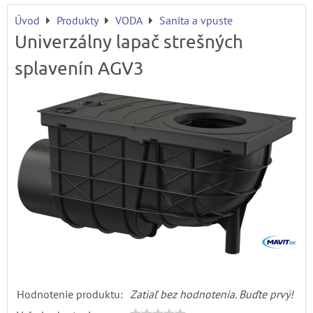
Úvod
Produkty
VODA
Sanita a vpuste
Univerzálny lapač strešných
splavenín AGV3
Hodnotenie produktu:
Zatiaľ bez hodnotenia. Buďte prvý!