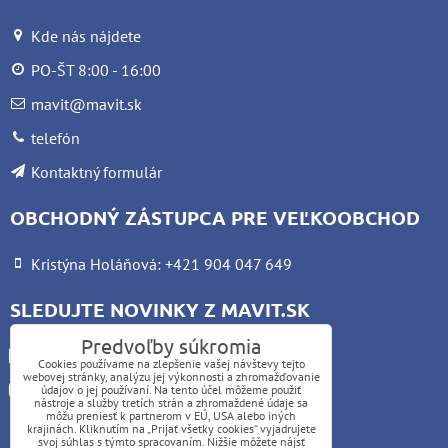
Kde nás nájdete
PO-ŠT 8:00 - 16:00
mavit@mavit.sk
telefón
Kontaktný formulár
OBCHODNÝ ZÁSTUPCA PRE VEĽKOOBCHOD
Kristýna Holáňová: +421 904 047 649
SLEDUJTE NOVINKY Z MAVIT.SK
Predvoľby súkromia
Facebook
Cookies používame na zlepšenie vašej návštevy tejto
webovej stránky, analýzu jej výkonnosti a zhromažďovanie
Instagram
údajov o jej používaní. Na tento účel môžeme použiť
nástroje a služby tretích strán a zhromaždené údaje sa
môžu preniesť k partnerom v EÚ, USA alebo iných
krajinách. Kliknutím na „Prijať všetky cookies“ vyjadrujete
UPOZORNENIE:
svoj súhlas s týmto spracovaním. Nižšie môžete nájsť