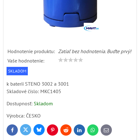
Hodnotenie produktu:
Zatiaľ bez hodnotenia. Buďte prvý!
Vaše hodnotenie:
SKLADOM
k baterii STENO 3002 a 3001
Skladové číslo:
MKC1405
Dostupnosť:
Skladom
Výrobca:
ČESKO
Bluesky
Twitter
Facebook
Pinterest
Reddit
LinkedIn
WhatsApp
E-
mail