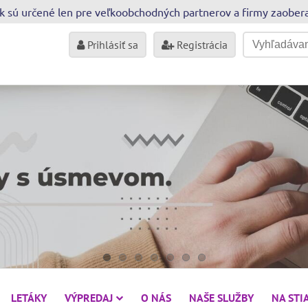
sk sú určené len pre veľkoobchodných partnerov a firmy zaobe
Prihlásiť sa
Registrácia
LETÁKY
VÝPREDAJ
O NÁS
NAŠE SLUŽBY
NA STI