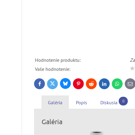
Hodnotenie produktu:
Za
Vaše hodnotenie:
Bluesky
Twitter
Facebook
Pinterest
Reddit
LinkedIn
WhatsApp
E-
ma
0
Galéria
Popis
Diskusia
Galéria