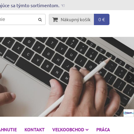
rajúce sa týmto sortimentom. ☜
Nákupný košík
0 €
AHNUTIE
KONTAKT
VEĽKOOBCHOD
PRÁCA