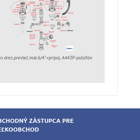
ón drez.prevleč.mat.6/4"+prípoj. A443P-polsifón
BCHODNÝ ZÁSTUPCA PRE
EĽKOOBCHOD