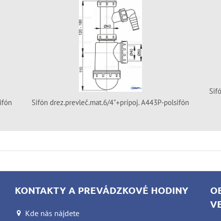
Sif
ifón
Sifón drez.prevleč.mat.6/4"+prípoj. A443P-polsifón
KONTAKTY A PREVÁDZKOVÉ HODINY
O
V
Kde nás nájdete