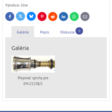
Výrobca:
čína
Bluesky
Twitter
Facebook
Pinterest
Reddit
LinkedIn
WhatsApp
E-
mail
0
Galéria
Popis
Diskusia
Galéria
Prepínač sprchy pre
EM.2115B/1