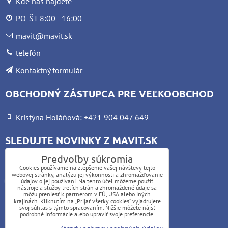
Kde nás nájdete
PO-ŠT 8:00 - 16:00
mavit@mavit.sk
telefón
Kontaktný formulár
OBCHODNÝ ZÁSTUPCA PRE VEĽKOOBCHOD
Kristýna Holáňová: +421 904 047 649
SLEDUJTE NOVINKY Z MAVIT.SK
Predvoľby súkromia
Facebook
Cookies používame na zlepšenie vašej návštevy tejto
webovej stránky, analýzu jej výkonnosti a zhromažďovanie
Instagram
údajov o jej používaní. Na tento účel môžeme použiť
nástroje a služby tretích strán a zhromaždené údaje sa
môžu preniesť k partnerom v EÚ, USA alebo iných
krajinách. Kliknutím na „Prijať všetky cookies“ vyjadrujete
UPOZORNENIE:
svoj súhlas s týmto spracovaním. Nižšie môžete nájsť
podrobné informácie alebo upraviť svoje preferencie.
Platba kartou nie je možná