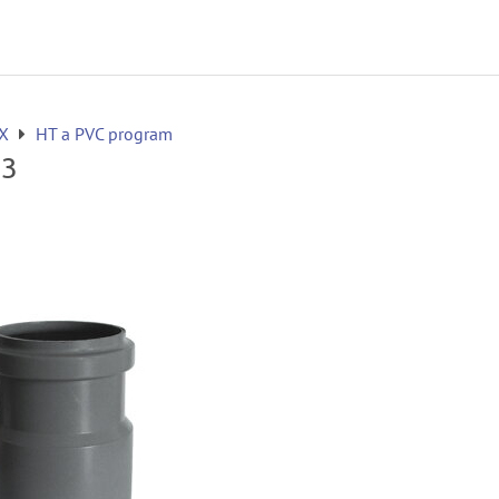
EX
HT a PVC program
63