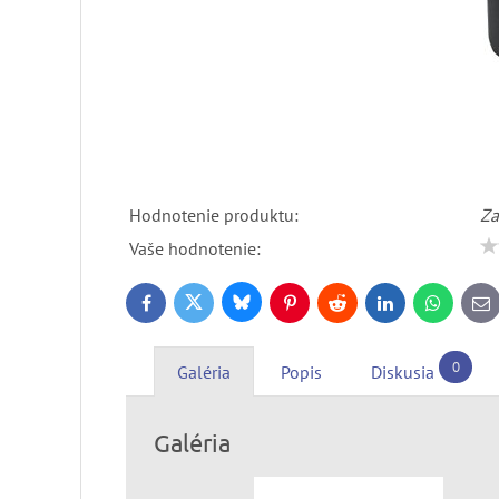
Hodnotenie produktu:
Za
Vaše hodnotenie:
Bluesky
Twitter
Facebook
Pinterest
Reddit
LinkedIn
WhatsApp
E-
ma
0
Galéria
Popis
Diskusia
Galéria