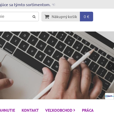
rajúce sa týmto sortimentom. ☜
Nákupný košík
0 €
IAHNUTIE
KONTAKT
VEĽKOOBCHOD
PRÁCA