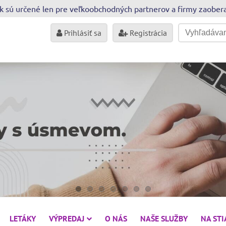
sk sú určené len pre veľkoobchodných partnerov a firmy zaobe
Prihlásiť sa
Registrácia
LETÁKY
VÝPREDAJ
O NÁS
NAŠE SLUŽBY
NA ST